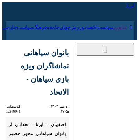
۱۷ مرداد ۱۴۰۵
عناوین‌
سیاست
اقتصاد
ورزش
جهان
جامعه
فرهنگ
سیاس
بانوان سپاهانی
تماشاگران ویژه بازی
سپاهان - الاتحاد
۱۰ مهر ۱۴۰۲، ۱۷:۵۵
کد مطلب:
85246071
اصفهان - ایرنا - تعدادی از بانوان
سپاهانی مجوز حضور در ورزشگاه
نقش جهان را دریافت کرده و بازی
سپاهان و الاتحاد را از نزدیک