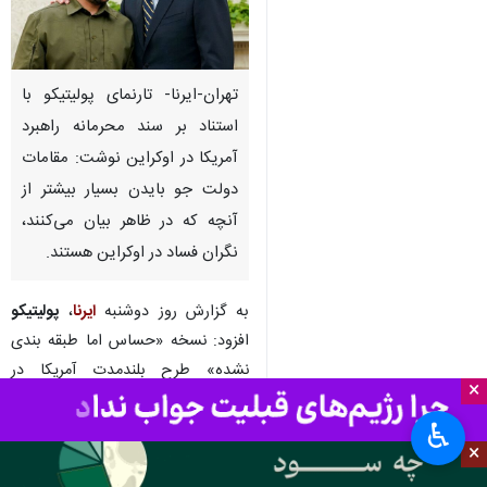
تهران-ایرنا- تارنمای پولیتیکو با
استناد بر سند محرمانه راهبرد
آمریکا در اوکراین نوشت: مقامات
دولت جو بایدن بسیار بیشتر از
آنچه که در ظاهر بیان می‌کنند،
نگران فساد در اوکراین هستند.
به گزارش روز دوشنبه
ایرنا
،
پولیتیکو
افزود: نسخه «حساس اما طبقه بندی
نشده» طرح بلندمدت آمریکا در
×
کی‌یف، گام‌های متعددی را نشان
♿︎
می‌دهد که واشنگتن برای کمک به
×
ریشه‌کنی تخلفات و اصلاحات در