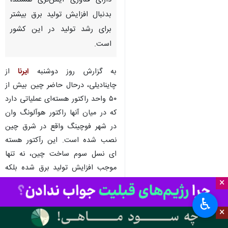
تهران- ایرنا- چین با تولید داخلی
۲۰ رآکتور هسته‌ای نسل سوم که
دارای فناوری ایمن‌تری هستند،
بدنبال افزایش تولید برق بیشتر
برای رشد تولید در این کشور
است.
به گزارش روز دوشنبه
ایرنا
از
چاینادیلی، درحال حاضر چین بیش از
۵۰ واحد راکتور هسته‌ای عملیاتی دارد
که در میان آنها راکتور هوآلونگ وان
×
در شهر فوچینگ واقع در شرق چین
♿︎
نصب شده است. این رآکتور هسته
×
ای نسل سوم ساخت چین، نه تنها