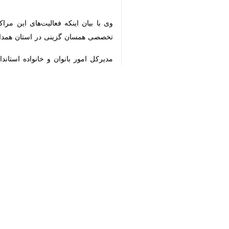
♿︎
همدان- ایرنا- نخستین مرکز تخصصی هم
سازمان تبلیغات اسلامی در همدان راه‌
×
به گزارش خبرنگار
ایرنا
، معاون امور فره
تصمیم به ازدواج دائم دارند، راه‌اندازی
میلاد مرادی ابراز امیدواری کرد با ر
زناشویی باشیم.