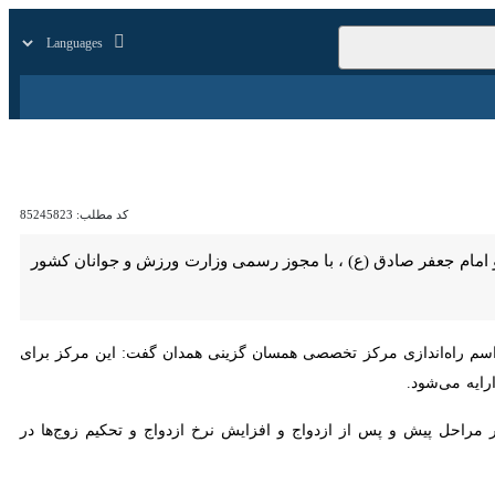
زار
زندگی
سایر
کد مطلب:
85245823