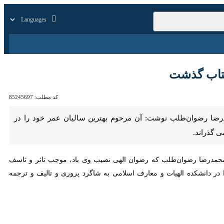
زار
زندگی
سایر
گذشت
کد مطلب:
85245697