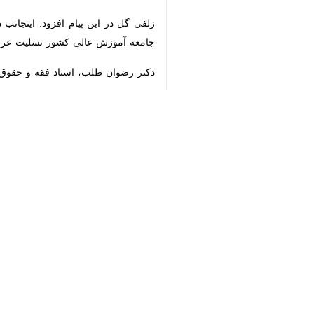
♿︎
×
تهران- ایرنا- وزیر علوم، تحقیقات و
معارف اسلامی به شاگرد پروری و تالیف
به گزارش گروه علم و آموزش
ایرنا
در پی
حوزوی و دانشگاهی شد؛ آن مرحوم که دا
مرتبط با فقه حقوق اسلامی گذراند و آثار