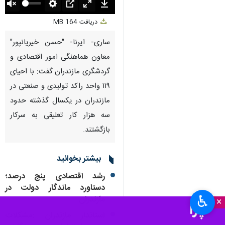
Unmute
Settings
PIP
Enter
Download
دریافت
164 MB
fullscreen
ساری- ایرنا- "حسن خیریانپور"
معاون هماهنگی امور اقتصادی و
گردشگری مازندران گفت: با احیای
۱۱۹ واحد راکد تولیدی و صنعتی در
مازندران در یکسال گذشته حدود
سه هزار کار تعلیقی به سرکار
بازگشتند.
بیشتر بخوانید
رشد اقتصادی پنج درصد؛
دستاورد ماندگار دولت در
♿︎
مازندران
×
استاندار مازندران :مشکلات