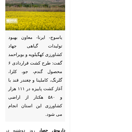
یاسوج- ایرنا- معاون بهبود
تولیدات گیاهی جهاد کشاورزی
کهگیلویه و بویراحمد گفت: طرح
کشت قراردادی ۶ محصول گندم،
جو، کلزا، گلرنگ، کاملینا و چغندر
قند با آغاز کشت پاییزه در ۱۱۱ هزار
و ۵۸۰ هکتار از اراضی کشاورزی
این استان انجام می شود.
داریوش حصار
روز دوشنبه در گفت و
×
گو با خبرنگار
ایرنا
اظهار کرد: سال
♿︎
گذشته طرح کشت قراردادی در ۲۰
×
هزار هکتار از اراضی استان تنها برای