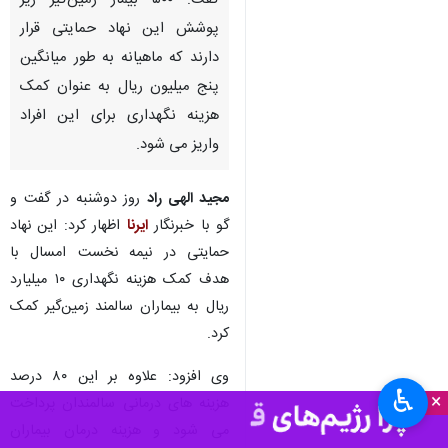
بجنورد- ایرنا- مدیرکل کمیته امداد
امام خمینی(ره) خراسان شمالی
گفت: ۵۰۰ بیمار زمین‌گیر زیر
پوشش این نهاد حمایتی قرار
دارند که ماهیانه به طور میانگین
پنج میلیون ریال به عنوان کمک
هزینه نگهداری برای این افراد
واریز می شود.
مجید الهی راد
روز دوشنبه در گفت و
گو با خبرنگار
ایرنا
اظهار کرد: این نهاد
♿︎
حمایتی در نیمه نخست امسال با
×
هدف کمک هزینه نگهداری ۱۰ میلیارد