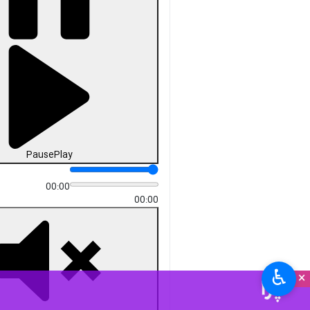
Pause
Play
00:00
00:00
♿︎
×