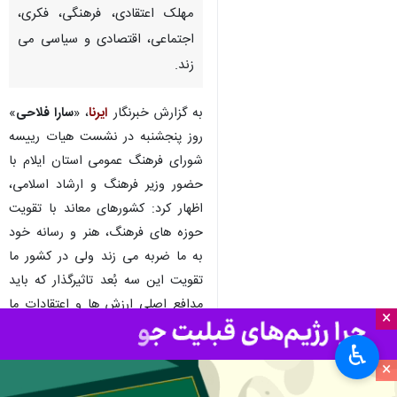
مهلک اعتقادی، فرهنگی، فکری،
اجتماعی، اقتصادی و سیاسی می
زند.
به گزارش خبرنگار
ایرنا
، «
سارا فلاحی
»
روز پنجشنبه در نشست هیات رییسه
شورای فرهنگ عمومی استان ایلام با
حضور وزیر فرهنگ و ارشاد اسلامی،
اظهار کرد: کشورهای معاند با تقویت
حوزه های فرهنگ، هنر و رسانه خود
به ما ضربه می زند ولی در کشور ما
تقویت این سه بُعد تاثیرگذار که باید
مدافع اصلی ارزش ها و اعتقادات ما
×
باشند دارای اعتبارات و بودجه ای
♿︎
اندک است در حالی که رسانه های
×
غربی بسیار قدرتمند عمل می کردند.