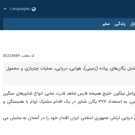
زار
زندگی
سایر
کد مطلب:
85234989