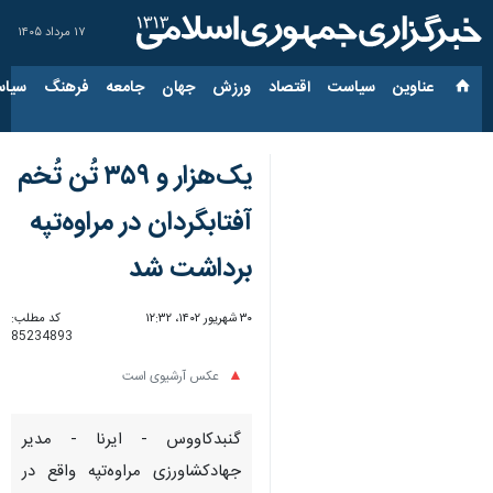
۱۷ مرداد ۱۴۰۵
عناوین‌
سیاست
اقتصاد
ورزش
جهان
جامعه
فرهنگ
سیاس
یک‌هزار و ۳۵۹ تُن تُخم
آفتابگردان در مراوه‌تپه
برداشت شد
۳۰ شهریور ۱۴۰۲، ۱۲:۳۲
کد مطلب:
85234893
عکس آرشیوی است
گنبدکاووس - ایرنا - مدیر
جهادکشاورزی مراوه‌تپه واقع در