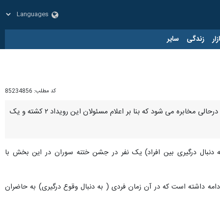
زار
زندگی
سایر
کد مطلب:
85234856