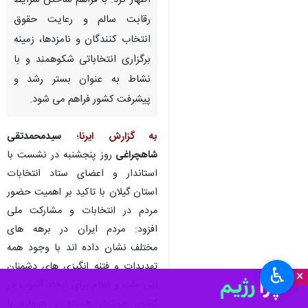
اظهار کرد: با فراهم ساختن شرایط
رقابت سالم و رعایت حقوق
انتخاب کنندگان و نامزدها، زمینه
برگزاری انتخاباتی شکوهمند و با
نشاط به عنوان بستر رشد و
پیشرفت کشور فراهم می شود.
به گزارش ایرنا
؛
سیدمحمدتقی
شاهچراغی
روز پنجشنبه در نشست با
استاندار و اعضای ستاد انتخابات
استان گیلان با تاکید بر اهمیت حضور
مردم در انتخابات و مشارکت ملی
افزود: مردم ایران در برهه های
مختلف نشان داده اند با وجود همه
تهدیدات و فتنه انگیزی های دشمنان
♿︎
×
این ملت و نظام برای ایجاد آشوب در
کشور، هوشیار هستند و همواره با