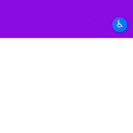
تربت‌حیدریه- ایرنا- امام جمعه تربت‌
دوران طلایی و سرنوشت ساز برای نسل 
♿︎
به گزارش ایرنا
، حجت‌الاسلام سیدمحمد م
فاخری است که باید این محتواها استخراج
وی از هنر به عنوان مهم‌ترین ابزار معر