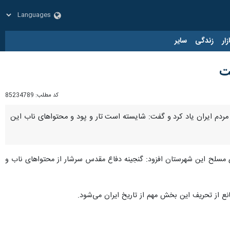
زار
زندگی
سایر
ست
کد مطلب:
85234789