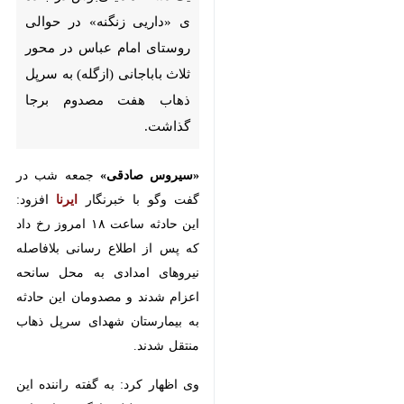
قصرشیرین- ایرنا- معاون سیاسی
اجتماعی فرمانداری سرپل ذهاب
گفت: واژگونی یک دستگاه
مینی‌بوس در جاده ی «داریی
زنگنه» در حوالی روستای امام
عباس در محور ثلاث باباجانی
(ازگله) به سرپل ذهاب هفت
مصدوم برجا گذاشت.
«سیروس صادقی»
جمعه شب در
گفت وگو با خبرنگار
ایرنا
افزود: این
حادثه ساعت ۱۸ امروز رخ داد که پس
×
از اطلاع رسانی بلافاصله نیروهای
امدادی به محل سانحه اعزام شدند و
♿︎
×
مصدومان این حادثه به بیمارستان
شهدای سرپل ذهاب منتقل شدند.