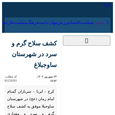
۱۵ مرداد ۱۴۰۵
عناوین‌
سیاست
اقتصاد
ورزش
جهان
جامعه
فرهنگ
سیا
کشف سلاح گرم و
سرد در شهرستان
ساوجبلاغ
۲۴ شهریور ۱۴۰۲،
کد مطلب:
85229293
۱۵:۵۲
کرج - ایرنا - سربازان گمنام امام
زمان (عج) در شهرستان
ساوجبلا موفق به کشف سلاح
گرم و سرد و مقداری مشروبات