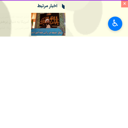
×
اخبار مرتبط
امام جمعه قصرشیرین:
♿︎
آمریکا به دنبال بر
قصرشیرین- ایرنا- اما
امام جمعه پردیس: تدب
پردیس - ایرنا - امام
امام جمعه پردیس: ز
پردیس - ایرنا - امام
نظر شما