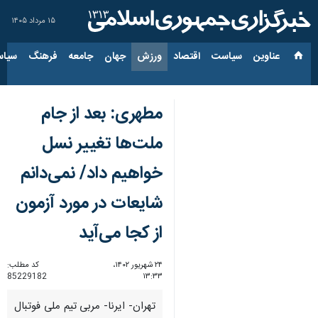
۱۵ مرداد ۱۴۰۵
عناوین‌
سیاست
اقتصاد
ورزش
جهان
جامعه
فرهنگ
سیاس
مطهری: بعد از جام
ملت‌ها تغییر نسل
خواهیم داد/ نمی‌دانم
شایعات در مورد آزمون
از کجا می‌آید
۲۴ شهریور ۱۴۰۲،
کد مطلب:
85229182
۱۳:۳۳
تهران- ایرنا- مربی تیم ملی فوتبال