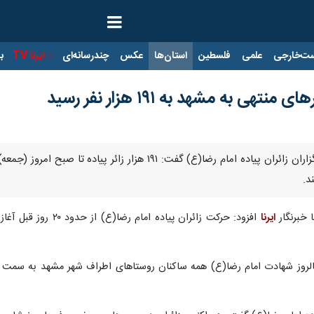
ت‌خارجی
علمی
فلسطین
استان‌ها
عکس
چندرسانه‌ای
ایرنا TV
با
هی به مشهد به ۱۹۱ هزار نفر رسید
مشهد-ایرنا- سخنگوی جمعیت خدمتگزاران زائران پیاده امام رض
د.
 خبرنگار
ایرنا
افزود: حرکت زائران 
 سالروز شهادت امام رضا(ع) همه ساکنان روستاهای اطراف شهر مشهد به سمت 