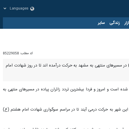
زار
زندگی
سایر
کد مطلب:
85229058
ا(ع) گفت: ۱۹۱ هزار زائر پیاده تا صبح امروز (جمعه) در مسیرهای منتهی به مشهد به حرکت درآمده اند تا در روز شهادت امام
پیاده امام رضا(ع) از حدود ۲۰ روز قبل آغاز شده است و امروز و فردا بیشترین تردد زائران پیاده در مسیرهای منتهی به
این شهر به حرکت درمی آیند تا در مراسم سوگواری شهادت امام هشتم (ع)