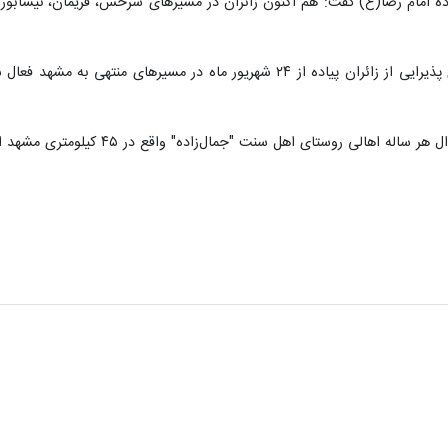
ه امام رضا(ع) گفت: هم اکنون زائران در مسیرهای سرخس، فریمان، نیشابور و
"جمال‌زاده" واقع در ۴۵ کیلومتری مشهد از فردا به مدت سه روز به صورت رایگان از زائران پذیرایی می کنند.