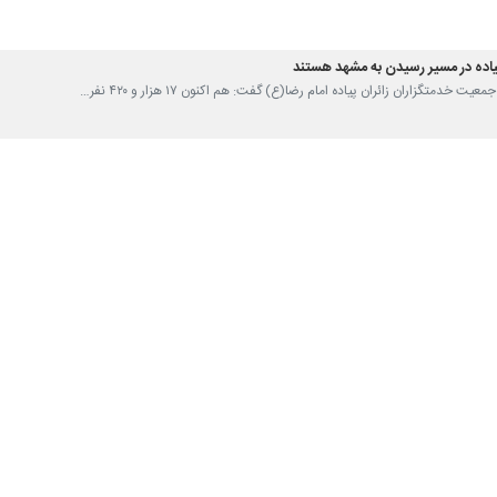
خدمتگزاران زائران پیاده امام رضا(ع) گفت: هم اکنون ۱۷ هزار و ۴۲۰ نفر…
معیت خدمتگزاران زائران پیاده امام رضا(ع) گفت: طبق پیش بینی های انجام گرفته…
اوقاف و امور خیریه خراسان رضوی گفت: همزمان با دهه پایانی ماه صفر و افزایش…
ع)
و دوستداران اهل بیت(ع) در خراسان رضوی همزمان با روزهای پایانی ماه صفر،…