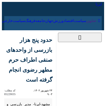
ایرنا
۱۶ مرداد ۱۴۰۵
عناوین‌
سیاست
اقتصاد
ورزش
جهان
جامعه
فرهنگ
حدود پنج هزار بازرسی
از واحدهای صنفی
اطراف حرم مطهر رضوی
انجام گرفته است
۲۴ شهریور ۱۴۰۲، ۹:۰۳
کد مطلب:
85229035
مشهد-ایرنا- مدیر بازرسی و
نظارت بر اصناف خراسان رضوی