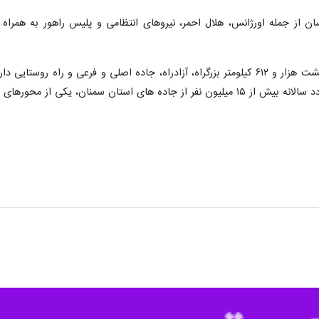
رماندار ویژه شاهرود گفت: هشت موکب در مسیر و سه موکب داخل شهر شاهرود به