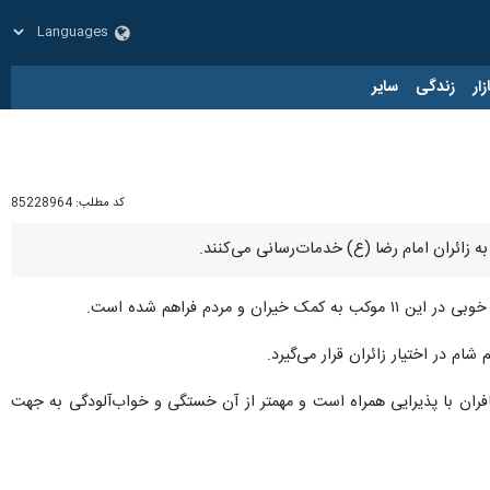
زار
زندگی
سایر
کد مطلب:
85228964