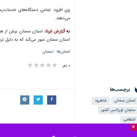
شاهرود - ایرنا - معاون استاندار و ف
×