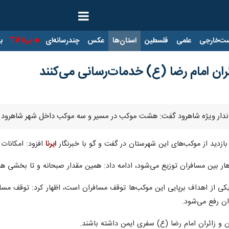
ت‌خارجی
علمی
فلسطین
استان‌ها
عکس
چندرسانه‌ای
ایرنا TV
با