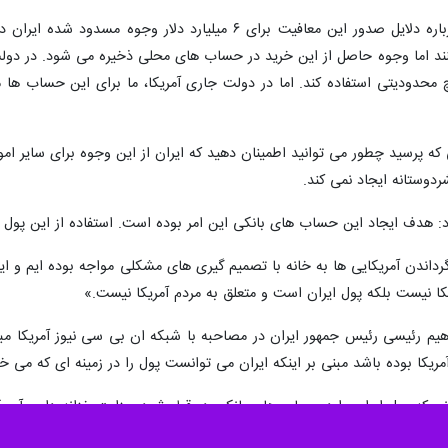
 وزارت امور خارجه آمریکا صدور معافیت ها از سوی «آنتونی بلینکن» وزیر امو