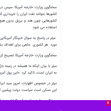
نیویورک – ایرنا- «متیو میلر» سخنگوی
×
بانکی در قطر تایید کرد.