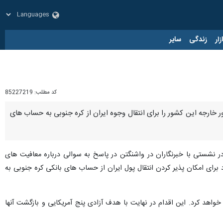
زار
زندگی
سایر
کد مطلب:
85227219