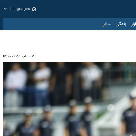
زار
زندگی
سایر
کد مطلب:
85227127