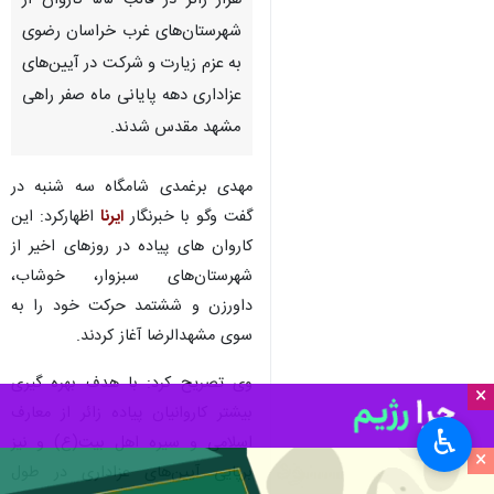
هزار زائر در قالب ۵۵ کاروان از
شهرستان‌های غرب خراسان رضوی
به عزم زیارت و شرکت در آیین‌های
عزاداری دهه پایانی ماه صفر راهی
مشهد مقدس شدند.
مهدی برغمدی شامگاه سه شنبه در
گفت وگو با خبرنگار
ایرنا
اظهارکرد: این
کاروان های پیاده در روزهای اخیر از
شهرستان‌های سبزوار، خوشاب،
داورزن و ششتمد حرکت خود را به
سوی مشهدالرضا آغاز کردند.
وی تصریح کرد: با هدف بهره گیری
×
بیشتر کاروانیان پیاده زائر از معارف
♿︎
اسلامی و سیره اهل بیت(ع) و نیز
×
برپایی آیین‌های عزاداری در طول