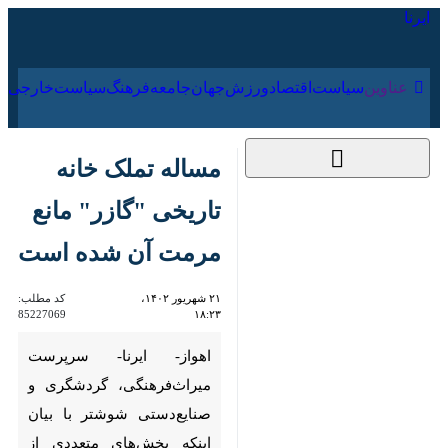
۱۷ مرداد ۱۴۰۵
عناوین‌
سیاست
اقتصاد
ورزش
جهان
جامعه
فرهنگ
سیاس
مساله تملک خانه
تاریخی "گازر" مانع
مرمت آن شده است
۲۱ شهریور ۱۴۰۲، ۱۸:۲۳
کد مطلب:
85227069
اهواز- ایرنا- سرپرست
میراث‌فرهنگی، گردشگری و
صنایع‌دستی شوشتر با بیان اینکه
بخش‌های متعددی از خانه‌ تاریخی