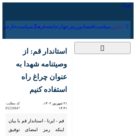
۱۸ مرداد ۱۴۰۵
عناوین‌
سیاست
اقتصاد
ورزش
جهان
جامعه
فرهنگ
استاندار قم: از وصیتنامه
شهدا به عنوان چراغ راه
استفاده کنیم
۲۱ شهریور ۱۴۰۲، ۱۴:۴۱
کد مطلب:
85226847
قم - ایرنا - استاندار قم با بیان
اینکه رمز امضای توفیق شهادت،
سبک زندگی شهیدگونه است،
گفت: ما باید راه و سیره شهدا را