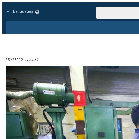
زار
زندگی
سایر
کد مطلب:
85226832