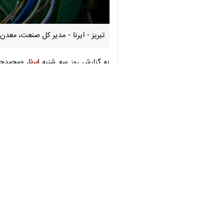
×
♿︎
تبریز - ایرنا - مدیر کل صنعت، معدن و تجارت آذربایجان‌
به گزارش روز سه شنبه
ایرنا
، «محمدجعفر
به موقع منابع مالی لازم از سوی بانک‌ه
وی با اشاره به اینکه برخی از واحدهای 
سمت تعطیلی، منطبق نشدن محصولات ت
تاکید می‌کنیم واحدها در کنار خطوط تو
مدیرکل صنعت، معدن و تجارت آذربایجا
محصولات داخلی و خارجی را داشته باشند
عظمائی
اضافه کرد: به وجود آمدن مشکلا
وی با بیان اینکه هر واحد راکدی که قا
کرد.