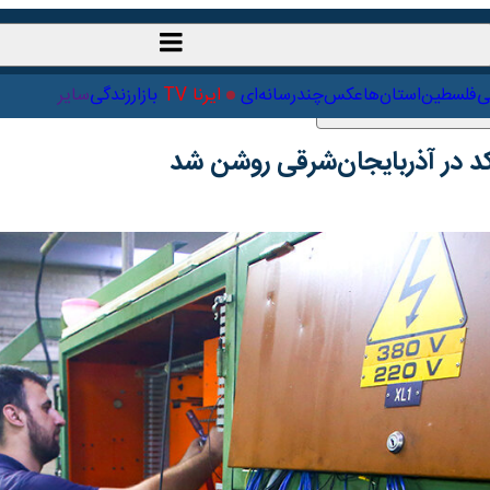
ت‌خارجی
علمی
فلسطین
استان‌ها
عکس
چندرسانه‌ای
ایرنا TV
با