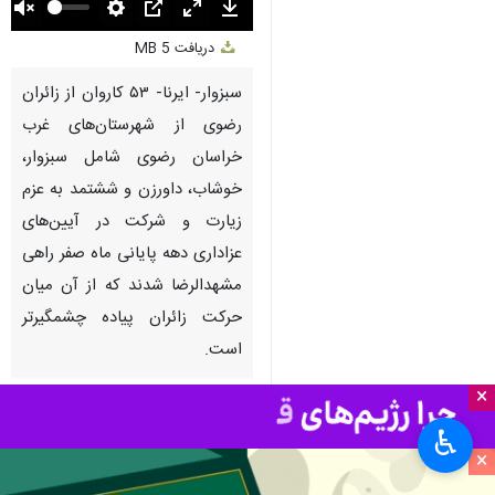
Unmute
Settings
PIP
Enter
Download
دریافت
5 MB
fullscreen
سبزوار- ایرنا- ۵۳ کاروان از زائران
رضوی از شهرستان‌های غرب
خراسان رضوی شامل سبزوار،
خوشاب، داورزن و ششتمد به عزم
زیارت و شرکت در آیین‌های
عزاداری دهه پایانی ماه صفر راهی
مشهدالرضا شدند که از آن میان
حرکت زائران پیاده چشمگیرتر
است.
×
استان‌ها
خراسان رضوی
♿︎
۱ نفر
×