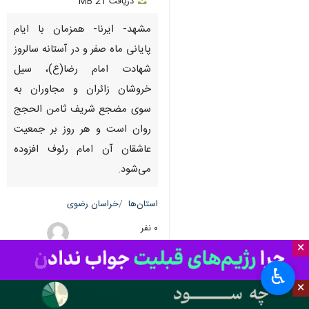
دریافت
21 MB
fullscreen
مشهد- ایرنا- همزمان با ایام
پایانی ماه صفر و در آستانه سالروز
شهادت امام رضا(ع)، سیل
خروشان زائران و مجاوران به
سوی مضجع شریف ثامن الحجج
روان است و هر روز بر جمعیت
عاشقان آن امام رئوف افزوده
می‌شود.
استان‌ها
خراسان رضوی
۰ نفر
×
میترا عبدالهی
♿︎
×