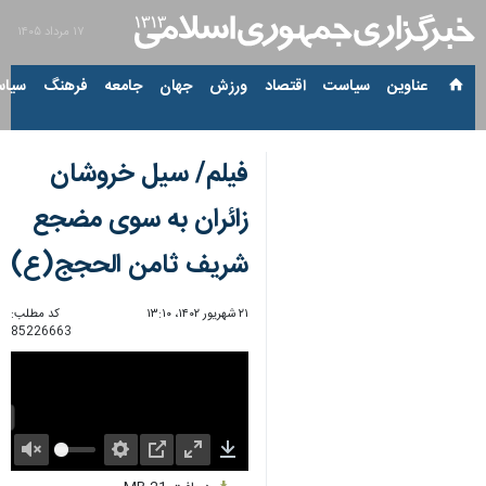
۱۷ مرداد ۱۴۰۵
عناوین‌
سیاست
اقتصاد
ورزش
جهان
جامعه
فرهنگ
سیاس
فیلم/ سیل خروشان
زائران به سوی مضجع
شریف ثامن الحجج(ع)
۲۱ شهریور ۱۴۰۲، ۱۳:۱۰
کد مطلب:
85226663
Unmute
Settings
PIP
Enter
Download