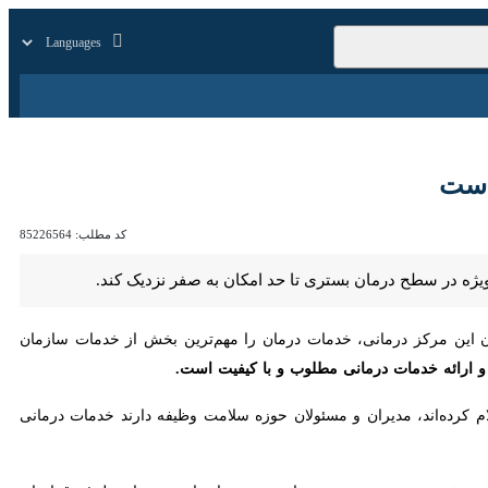
زار
زندگی
سایر
کد مطلب:
85226564