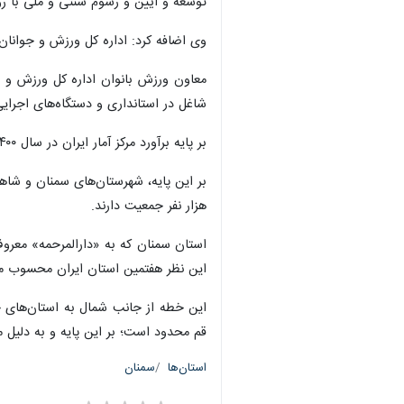
توسعه و آیین و رسوم سنتی و ملی با رو
وی اضافه کرد: اداره کل ورزش و جوانان استان
معاون ورزش بانوان اداره کل ورزش و ج
شاغل در استانداری و دستگاه‌های اجرای
بیشتر بخوانید
برگزاری ۲۵ مجمع انتخاباتی هیات‌های ورزشی استان سمنان برنامه‌ریزی شد
مسابقات قهرمانی و اردوی انتخابی
بنیاد شهید استان یاریگر هیات ورز
۲۵ ورزشکار استان سمنان در عرصه بین‌المللی مدال‌آوری کردند
۲ طرح حوزه‌های برق و ورزش دامغان با حضور وزیر کشور افتتاح شد
تاج: حق پخش تلویزیونی تا ۷۰ درصد هزینه‌های فوتبال را تامین می‌کند + فیلم
بر پایه برآورد مرکز آمار ایران در سال ۱۴۰۰، استان سمنان با هشت شهرستان در مجموع ۷۵۷ هزار و ۲۰۰ نفر جمعیت دارد که از این شمار، بیش از ۲۰۰ هزار نفر ساکن مرکز استان هستند.