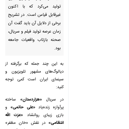
تولید می‌کرد که با اکنون غیرقابل
قیاس است. در تشریح برخی از
دلایل آن باید گفت آن زمان عرصه
تولید فیلم و سریال، صحنه بازتاب
واقعیات جامعه بود.
به این چند جمله که برگرفته از
دیالوگ‌های مشهور تلویزیون و سینمای
ایران است کمی توجه کنید:
در سریال
«هزاردستان»
ساخته پرآوازه
زنده‌یاد
«علی حاتمی»
و بازی زیبای
روانشاد
«عزت الله انتظامی»
در نقش
«خان مظفر» خطاب به مرحوم
«جعفر
والی»
در نقش «کفیل نظمیه تهران» :
♿︎
«... زیاد غلو می‌کنید، شما فطرتا
افراطی هستید و علت توفیق شما در