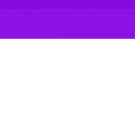
، این عالم وارسته و استاد اخلاق در سال ۱۳۳۵ در روستای نصرآباد از توا