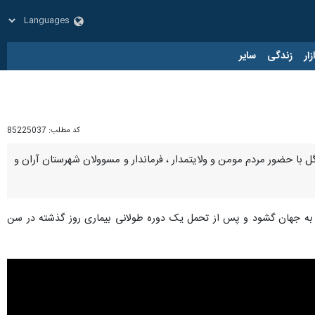
زار
زندگی
سایر
کد مطلب:
85225037