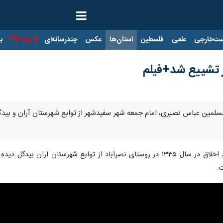
ت‌خارجی
علمی
فلسطین
استان‌ها
عکس
چندرسانه‌ای
ایرنا TV
با
 تشییع شد+فیلم