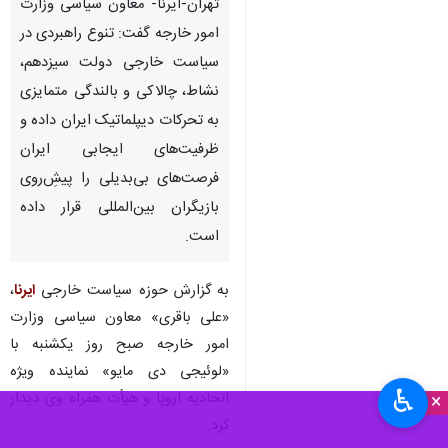
تهران-ایرنا- معاون سیاسی وزارت
امور خارجه گفت: تنوع راهبردی در
سیاست خارجی دولت سیزدهم،
نشاط، چالاکی و بالندگی متمایزی
به تحرکات دیپلماتیک ایران داده و
ظرفیت‌های ایجابی ایران
فرصت‌های بی‌بدیلی را پیشِ‌روی
بازیگران بین‌المللی قرار داده
است.
به گزارش حوزه سیاست خارجی
ایرنا
،
«علی باقری» معاون سیاسی وزارت
امور خارجه صبح روز یکشنبه با
«لوئیجی دی مایو» نماینده ویژه
♿︎
اتحادیه اروپا و هیأت همراه وی دیدار
×
کرد.