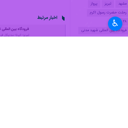
مشهد
تبریز
پرواز
رحلت حضرت رسول اکرم
اخبار مرتبط
♿︎
۲۸ صفر
فرودگاه بین المللی 
فرودگاه بین‌ المللی شهید مدنی
تبریز- ایرنا- مدیرکل ف
عملیات بازگشت حجاج از ج
تبریز- ایرنا- مدیرکل 
پرواز تبریز - یزد برقر
تبریز - ایرنا - مدیرکل
۲۱ پرواز از فرودگاه تبریز برای بازگرداندن زائران سرزمین وحی انجام شد
تبریز - ایرنا - مدیرکل فر