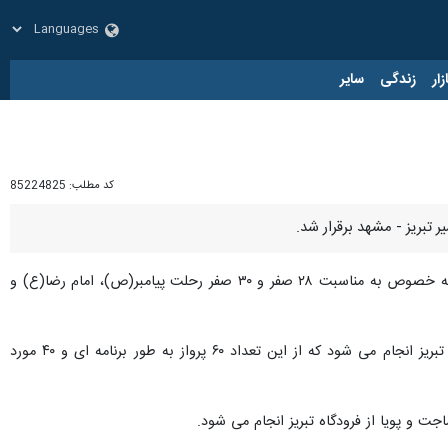
زار
زندگی
سایر
کد مطلب:
85224825
، «رامین آذری» روز یکشنبه در جمع خبرنگاران افزود: این تعداد پرواز همزمان با ایام پایانی ماه صفر، به خصوص به مناسبت ۲۸ صفر و ۳۰ صفر رحلت پیامبر(ص)، امام رضا(ع) و
وی اظهار کرد: این تعداد پرواز رفت و برگشت توسط ۹ شرکت هواپیمایی به طور برنامه ای و فوق العاده از فرودگاه تبریز انجام می شود که از این تعداد ۶۰ پرواز به طور برنامه ای و ۴۰ مورد
جت و پویا از فرودگاه تبریز انجام می شود.