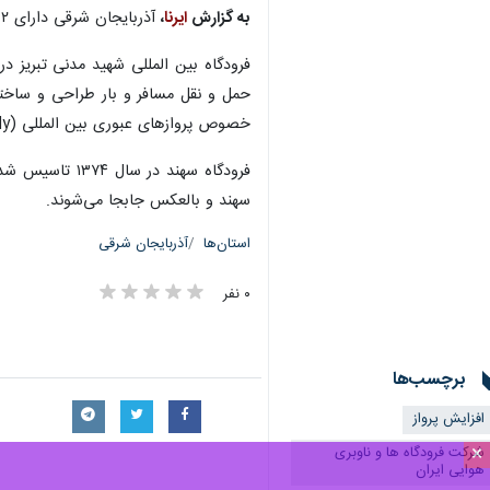
به گزارش
ایرنا
،
آذربایجان شرقی دارای ۲ فرودگاه شهید مدنی تبریز و سهند است.
حمل و نقل مسافر و بار طراحی و ساخته
خصوص پروازهای عبوری بین المللی (over fly) بیشتر از مبداء و کشورهای عضو اتحادیه اروپا به مقصد کشورهای آسیایی جنوب شرقی و آسیای میانه و بالعکس انجام می شود.
فرودگاه سهند 
سهند و بالعکس جابجا می‌شوند.
استان‌ها
آذربایجان شرقی
۰ نفر
برچسب‌ها
افزایش پرواز
×
شرکت فرودگاه ها و ناوبری
هوایی ایران