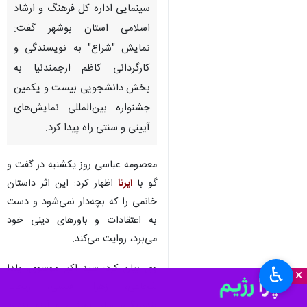
سینمایی اداره کل فرهنگ و ارشاد
اسلامی استان بوشهر گفت:
نمایش "شراع" به نویسندگی و
کارگردانی کاظم ارجمندنیا به
بخش دانشجویی بیست و یکمین
جشنواره بین‌المللی نمایش‌های
آیینی و سنتی راه پیدا کرد.
معصومه عباسی روز یکشنبه در گفت و
گو با
ایرنا
اظهار کرد: این اثر داستان
خانمی را که بچه‌دار نمی‌شود و دست
به اعتقادات و باورهای دینی خود
می‌برد، روایت می‌کند.
وی بیان کرد: سید اکبر موسوی، یلدا
♿︎
×
شجاعی، زهرا افیسی، ریحانه
بندرریگی، سارا پورقلی و آرزو یزدان