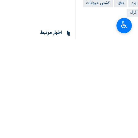
یزد
بافق
کشتن حیوانات
گرگ
♿︎
اخبار مرتبط
×
انقراض یوزپلنگ ایرانی
کشته‌شدن ۳ قلاده یوزپلنگ در ۲ سال
تهران- ایرنا- بررسی 
حمله پلنگ به گوسفن
بندرعباس - ایرنا - 
۲ گورخر ایرانی به پارک محیط بانی کرج انتقال یافتند
کرج - ایرنا - سرپرست سازما