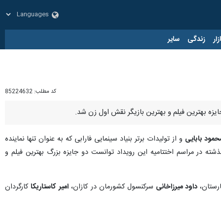
زار
زندگی
سایر
کد مطلب:
85224632