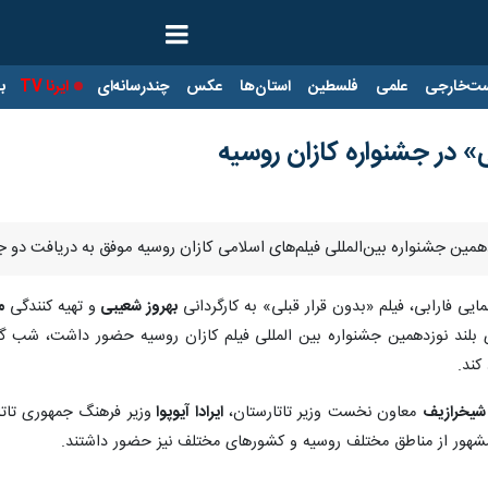
ت‌خارجی
علمی
فلسطین
استان‌ها
عکس
چندرسانه‌ای
ایرنا TV
با
 در جشنواره کازان روسیه