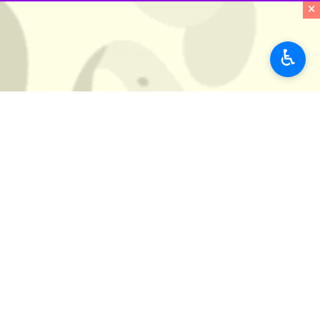
×
♿︎
تهران- ایرنا- «بدون قرار قبلی» در نو
به گزارش ایرنا
از روابط عمومی بنیاد سینم
سینمای ایران در بخش مسابقه فیلم‌های
بهترین بازیگر نقش اول زن را از آن خود 
در میان مهمانان اختتامیه مراسم
واسیل 
مشهور صرب و سینماگران و کارگردانان 