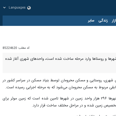
زار
زندگی
سایر
کد مطلب:
85224620