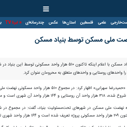
ت‌خارجی
علمی
فلسطین
استان‌ها
عکس
چندرسانه‌ای
ایرنا TV
با