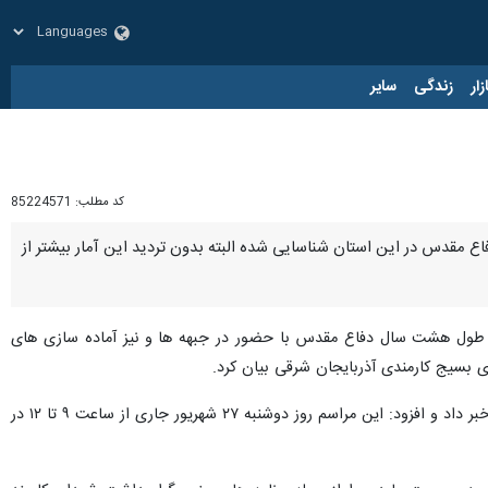
زار
زندگی
سایر
کد مطلب:
85224571
 تعداد ۳۳۰ شهید قشر کارمند دوران هشت سال دفاع مقدس در این استان شناسایی شده البته بدون تردید این آمار بیشتر از
در طول هشت سال دفاع مقدس با حضور در جبهه ها و نیز آماده سازی های
 بسیج کارمندی آذربایجان شرقی بیان کرد.
وی از برگزاری گرامیداشت شهدای کارمند آذربایجان شرقی ذیل کنگره سراسری ۱۰ هزار شهید استان در آبان ماه امسال خبر داد و افزود: این مراسم روز دوشنبه ۲۷ شهریور جاری از ساعت ۹ تا ۱۲ در