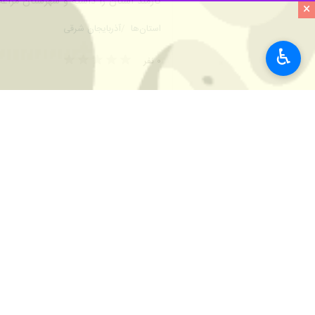
کارمند استان را داشته و شهرستان مراغه ن
×
استان‌ها
آذربایجان شرقی
♿︎
۰ نفر
برچسب‌ها
دفاع مقدس
آذربایجان شرقی
شهدا
نشست خبری
جهادگران بسیجی
یادواره شهدا
اخبار مرتبط
نماینده ولی‌فقیه در گیل
شهدای انقلاب اسلام
رشت - ایرنا - نماینده