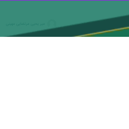
میر یحیی مرتضایی مهینی