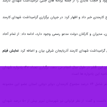
ود و حجت عابدی را از جمله برنامه های جنبی گرامیداشت شهدای کارمند
ند آذربایجان شرقی توسط بسیج کارمندی خبر داد و اظهار کرد: در جریان برگزاری گرامیداشت شهدای کارمند
 در قالب خانواده های معظم شهدا، ایثارگران، مدیران و کارکنان دولت مدعو رسمی وجود دارد، ادامه داد: از تمام آحاد
رامیداشت شهدای کارمند آذربایجان شرقی بیان و اضافه کرد:
نمایش فیلم
مسئول بسیج کارمندی آذربایجان شرقی با تاکید بر اینکه این مجموعه تلاش خود را برای تجلیل از خانواده های شهدای این قشر در طول سال انجام می دهد، برگزاری تعداد ۱۴۷ یادواره شهدای
ریحانی خواه جامعه هدف بسیج کارمندی آذربایجان شرقی را ۵۹ هزار نفر اعلام کرد که از این تعداد حدود ۴۰ هزار نفر شامل ۷۴ درصد مجموع کارمندان دوایر دولتی استان عضو این مجموعه
وی بیشترین تعداد شهدای کارمند آذربایجان شرقی را متعلق به سازمان بسیج سازندگی وقت و جهاد کشاورزی کنونی دانست و گفت: از نظر فراوانی نیز شهرستان تبریز بیش از ۵۰ درصد شهدای