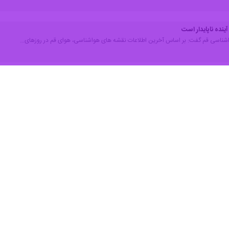
قم - ایرنا - مدیرکل هواشناسی قم، گردوغبار را پدیده غالب طی ۲۴ ساعت آ
انه خودداری کنند.
و با خبرنگار
ایرنا
د در قم طی دو روز آینده شمال غربی است، حجم آلایندگی کمتری نسبت به آلای
ای امروز قم با ۲ درجه کاهش به ۳۸ درجه سانتیگراد و فردا با ۳ درجه کاهش به ۳۵ درجه خواهد رسید.
 جاری موج جدید کاهش دمای استان قم به‌صورت محسوس‌تر آغاز خواهد شد.