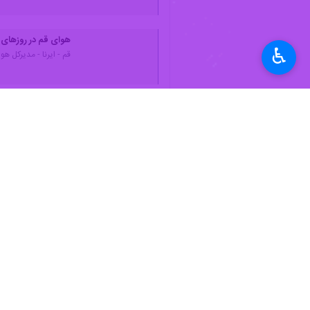
♿︎
زمینه‌ای از تردد غیرضروری درخارج از خ
مهران حیدری بنی روز یکشنبه در گفت‌وگ
آینده به‌صورت ناپایدار ادامه یابد.
وی اضافه کرد: از آنجایی‌که جهت وزش با
مدیرکل هواشناسی قم با اشاره به روند کاهشی دمای قم، ابراز کرد: بیشینه دم
حیدری بنی گفت:‌ طی روزهای سه‌شنبه و چهارشنبه دمای قم حداکثر ۲ درجه افزایش و از پنجشنبه هفته
استان‌ها
قم
۰ نفر