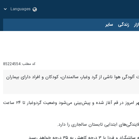
زار
زندگی
سایر
کد مطلب:
85224554