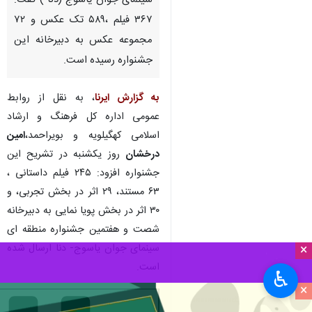
سینمای جوان یاسوج (دنا ) گفت:
۳۶۷ فیلم ،۵۸۹ تک عکس و ۷۲
مجموعه عکس به دبیرخانه این
جشنواره رسیده است.
به گزارش ایرنا
، به نقل از روابط
عمومی اداره کل فرهنگ و ارشاد
اسلامی کهگیلویه و بویراحمد،
امین
درخشان
روز یکشنبه در تشریح این
جشنواره افزود: ۲۴۵ فیلم داستانی ،
۶۳ مستند، ۲۹ اثر در بخش تجربی، و
۳۰ اثر در بخش پویا نمایی به دبیرخانه
شصت و هفتمین جشنواره منطقه ای
سینمای جوان یاسوج- دنا ارسال شده
×
است.
♿︎
×