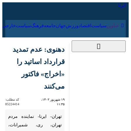
۱۸ مرداد ۱۴۰۵
عناوین‌
سیاست
اقتصاد
ورزش
جهان
جامعه
فرهنگ
دهنوی: عدم تمدید
قرارداد اساتید را
«اخراج» فاکتور می‌کنند
۱۹ شهریور ۱۴۰۲، ۱۱:۳۵
کد مطلب:
85224414
تهران- ایرنا- نماینده مردم تهران،
ری، شمیرانات، اسلامشهر و
پردیس در مجلس گفت:
رسانه‌های معاند، عدم تمدید