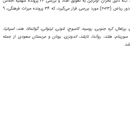
نشست امسال ریاض اجلاس نسبتا طولانی است، زیرا اجلاس سال گذشته (۲۰۲۲) که قرار بود در روسیه برگزار شود به دلیل بحران اوکراین به تعویق افتاد و بررسی ۲۴ پرونده‌ سهمیه اجلاس
سال گذشته نیز به اجلاس عربستان موکول شد، که اکنون با ۲۶ پرونده اجلاس امسال، در مجموع ۵۰ پرونده در ۱۶ روز دور ریاض (۲۰۲۳) مورد بررسی قرار می‌گیرد، که ۳۴ پرونده میراث فرهنگی، ۹
پرتغال، کره جنوبی، روسیه، کامبوج، لتونی، لیتوانی، گواتمالا، هند، اسپانیا،
 سورینام، هلند، روآندا، تایلند، اندونزی، یونان و عربستان سعودی
از جمله
شد.