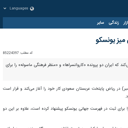
زار
زندگی
سایر
 میز یونسکو
کد مطلب:
85224397
ند که ایران دو پرونده «کاروانسراها» و «منظر فرهنگی ماسوله» را برای
ین اجلاس کمیته میراث جهانی یونسکو از امروز ۱۹ شهریور (۱۰ سپتامبر) در ریاض پایتخت عربستان سعودی کار خود را آغاز می‌کند و قرار است
 برای ثبت در فهرست جهانی یونسکو پیشنهاد کرده است، علاوه بر این دو