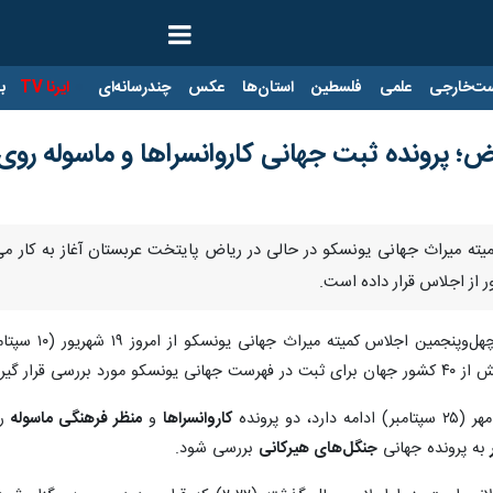
ت‌خارجی
علمی
فلسطین
استان‌ها
عکس
چندرسانه‌ای
ایرنا TV
با
؛ پرونده ثبت جهانی کاروانسراها و ماسوله روی
یته میراث جهانی یونسکو در حالی در ریاض پایتخت عربستان آغاز به کار می‌ک
 از اجلاس قرار داده است.
، چهل‌وپنجم
و پرونده
کاروانسراها
و
منظر فرهنگی ماسوله
را
ر
به پرونده جهانی
جنگل‌های هیرکانی
بررسی شود.