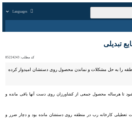
زار
زندگی
سایر
تبدیلی
کد مطلب:
85224243
ا به حل مشکلات و نماندن محصول روی دستشان امیدوار کرده است.
هرساله محصول جمعی از کشاورزان روی دست آنها باقی مانده و دچار ضرر و
لی کارخانه رب در منطقه روی دستشان مانده بود و دچار ضرر و زیان جدی
 به استان های دیگر را غیرممکن می دانستند و از مسوولان خواسته بودند،