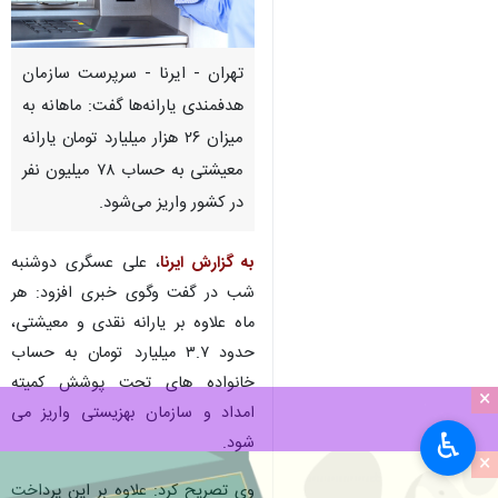
تهران - ایرنا - سرپرست سازمان
هدفمندی یارانه‌ها گفت: ماهانه به
میزان ۲۶ هزار میلیارد تومان یارانه
معیشتی به حساب ۷۸ میلیون نفر
در کشور واریز می‌شود.
به گزارش ایرنا
، علی عسگری دوشنبه
شب در گفت وگوی خبری افزود: هر
ماه علاوه بر یارانه نقدی و معیشتی،
حدود ۳.۷ میلیارد تومان به حساب
خانواده های تحت پوشش کمیته
×
امداد و سازمان بهزیستی واریز می
♿︎
شود.
×
وی تصریح کرد: علاوه بر این پرداخت