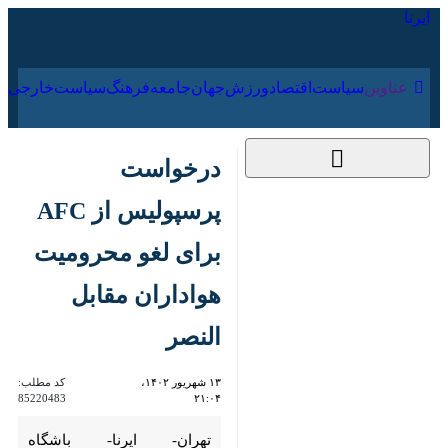
۱۷ مرداد ۱۴۰۵
عناوین‌
سیاست
اقتصاد
ورزش
جهان
جامعه
فرهنگ
درخواست پرسپولیس
از AFC برای لغو
محرومیت هواداران
مقابل النصر
۱۳ شهریور ۱۴۰۲،
کد مطلب:
85220483
۲۱:۰۴
تهران- ایرنا- باشگاه پرسپولیس
طی بیانیه‌ای از کنفدراسیون