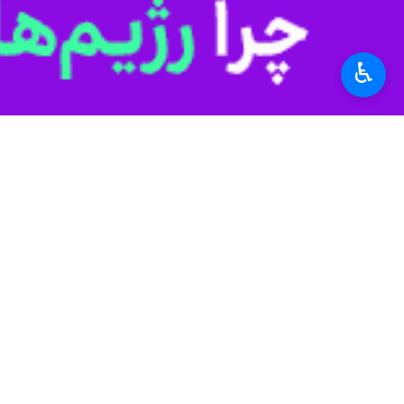
آبرسانی پایدار در مراسم اربعین 
اعزام ۲۰ هزار محروم «زیارت‌اولی» به زیارت اربعین
♿︎
بر اساس تقویم رسمی کشور ۱۵ شهریور برابر با ۲۰ صفر اربعین حسینی است.
استان‌ها
خوزستان
۰ نفر
برچسب‌ها
بنیاد مستضعفان انقلاب اسلامی
خوزستان
اربعین
مرز شلمچه
اخبار مرتبط