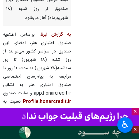
بیمه درمان تکمیلی اعضای این
صندوق از روز شنبه (۱۸
شهریورماه) آغاز می‌شود.
به گزارش ایرنا
، براساس اطلاعیه
صندوق اعتباری هنر، اعضای این
صندوق در سراسر کشور می‌توانند از
روز شنبه (۱۸ شهریور) تا روز
سه‌شنبه(۲۸ شهریور) به مدت ۱۰ روز با
مراجعه به پیام‌رسان اختصاصی
صندوق اعتباری هنر به نشانی
app.honarcredit.ir و سایت صندوق
Profile.honarcredit.ir
نسبت به
ثبت نام و بهره‌مندی از خدمات بیمه
×
تکمیلی سال ۱۴۰۲-۱۴۰۳ اقدام کنند.
♿︎
×
ضروری است اعضا به اخبار و